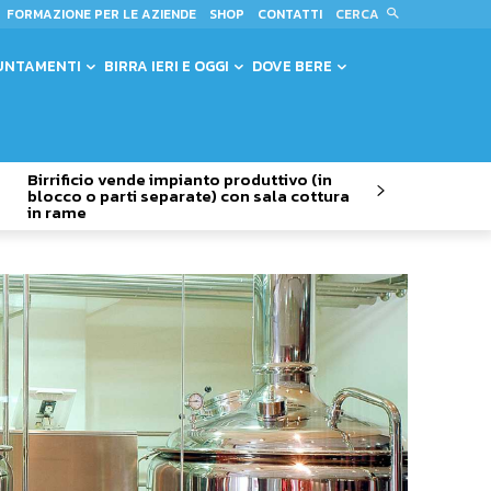
CERCA
FORMAZIONE PER LE AZIENDE
SHOP
CONTATTI
UNTAMENTI
BIRRA IERI E OGGI
DOVE BERE
Birrificio vende impianto produttivo (in
blocco o parti separate) con sala cottura
in rame