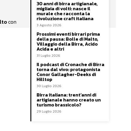
30 anni di birra artigianale,
migliaia di volti: nasce il
murale che racconta la
rivoluzione craft italiana
lto
con
3 Agosto 2026
Prossimi eventi birrari prima
della pausa: Bolle di Malto,
Villaggio della Birra, Acido
Acida e altri
31 Luglio 2026
Il podcast di Cronache di Birra
torna dal vivo: protagonista
Conor Gallagher-Deeks di
Hilltop
30 Luglio 2026
Birra italiana: trent’anni di
artigianale hanno creato un
turismo brassicolo?
29 Luglio 2026