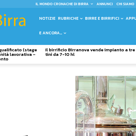
IL MONDO CRONACHE DI BIRRA
ANNUNCI
CHI SIAMO
NOTIZIE
RUBRICHE
BIRRE E BIRRIFICI
APP
E ANCORA…
qualificato (stage
Il birrificio Birranova vende impianto a tre
nità lavorativa –
tini da 7-10 hl
ento