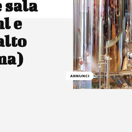
 sala
l e
alto
ma)
ANNUNCI
atsApp
Linkedin
X