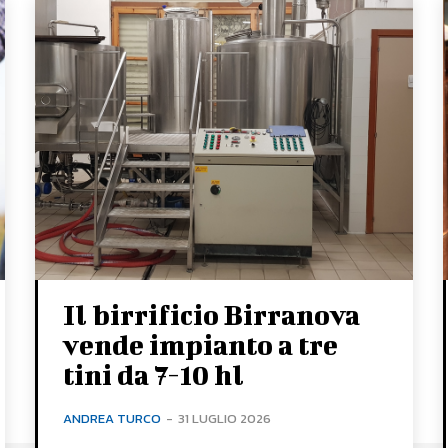
Il birrificio Birranova
vende impianto a tre
tini da 7-10 hl
ANDREA TURCO
-
31 LUGLIO 2026