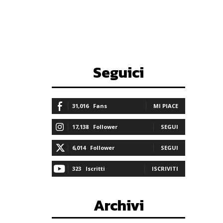
Seguici
31,016
Fans
MI PIACE
17,138
Follower
SEGUI
6,014
Follower
SEGUI
323
Iscritti
ISCRIVITI
Archivi