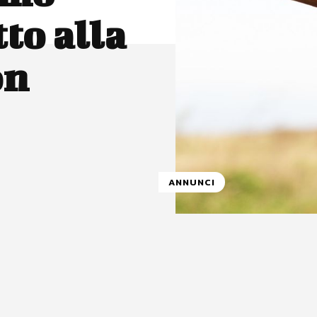
to alla
on
ANNUNCI
atsApp
Linkedin
X