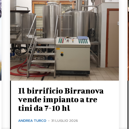
Il birrificio Birranova
vende impianto a tre
tini da 7-10 hl
ANDREA TURCO
-
31 LUGLIO 2026