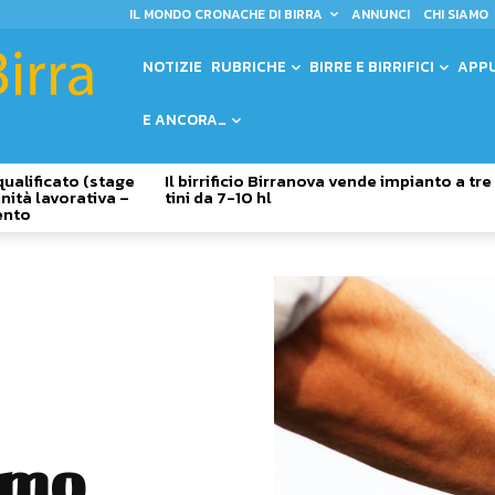
IL MONDO CRONACHE DI BIRRA
ANNUNCI
CHI SIAMO
NOTIZIE
RUBRICHE
BIRRE E BIRRIFICI
APP
E ANCORA…
qualificato (stage
Il birrificio Birranova vende impianto a tre
nità lavorativa –
tini da 7-10 hl
ento
emo