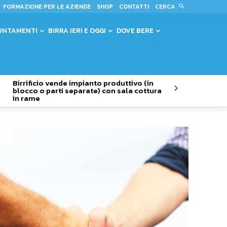
CERCA
FORMAZIONE PER LE AZIENDE
SHOP
CONTATTI
UNTAMENTI
BIRRA IERI E OGGI
DOVE BERE
Birrificio vende impianto produttivo (in
blocco o parti separate) con sala cottura
in rame