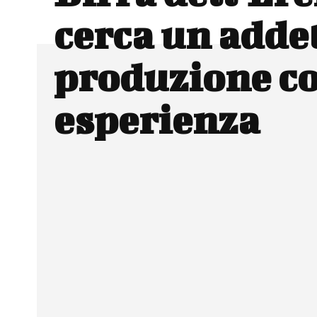
cerca un addet
produzione c
esperienza
Facebook
Wh
CONDIVIDERE