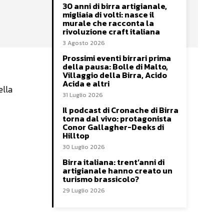
30 anni di birra artigianale,
migliaia di volti: nasce il
murale che racconta la
rivoluzione craft italiana
3 Agosto 2026
Prossimi eventi birrari prima
della pausa: Bolle di Malto,
Villaggio della Birra, Acido
Acida e altri
ella
31 Luglio 2026
Il podcast di Cronache di Birra
torna dal vivo: protagonista
Conor Gallagher-Deeks di
Hilltop
30 Luglio 2026
Birra italiana: trent’anni di
artigianale hanno creato un
turismo brassicolo?
29 Luglio 2026