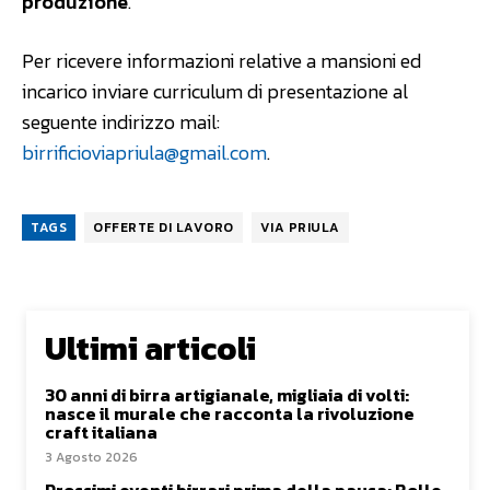
produzione
.
Per ricevere informazioni relative a mansioni ed
incarico inviare curriculum di presentazione al
seguente indirizzo mail:
birrificioviapriula@gmail.com
.
TAGS
OFFERTE DI LAVORO
VIA PRIULA
Ultimi articoli
30 anni di birra artigianale, migliaia di volti:
nasce il murale che racconta la rivoluzione
craft italiana
3 Agosto 2026
Prossimi eventi birrari prima della pausa: Bolle