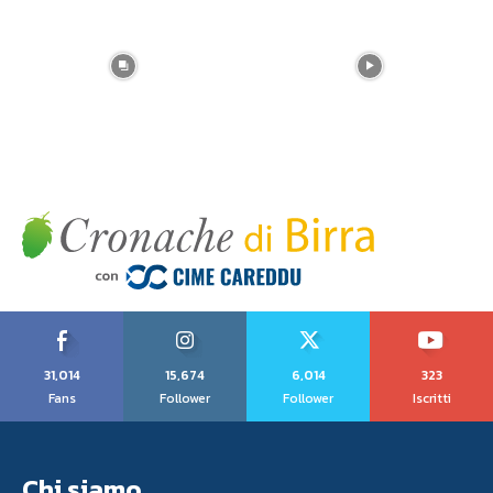
31,014
15,674
6,014
323
Fans
Follower
Follower
Iscritti
Chi siamo