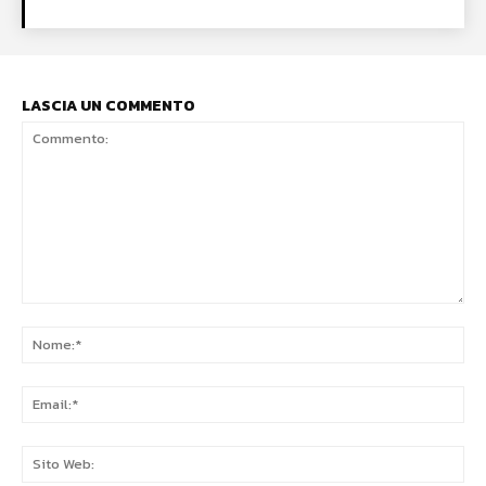
LASCIA UN COMMENTO
Commento:
No
Ema
Sit
We