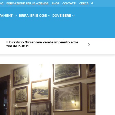
CERCA
MO
FORMAZIONE PER LE AZIENDE
SHOP
CONTATTI
TAMENTI
BIRRA IERI E OGGI
DOVE BERE
Il birrificio Birranova vende impianto a tre
tini da 7-10 hl