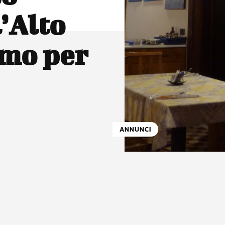
’Alto
imo per
ANNUNCI
atsApp
Linkedin
X