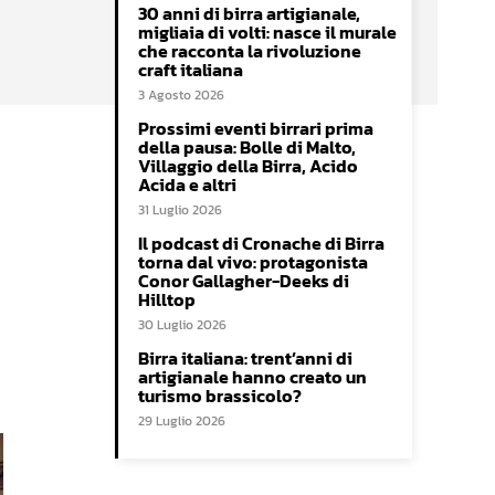
30 anni di birra artigianale,
migliaia di volti: nasce il murale
che racconta la rivoluzione
craft italiana
3 Agosto 2026
Prossimi eventi birrari prima
della pausa: Bolle di Malto,
Villaggio della Birra, Acido
Acida e altri
31 Luglio 2026
Il podcast di Cronache di Birra
torna dal vivo: protagonista
Conor Gallagher-Deeks di
Hilltop
30 Luglio 2026
Birra italiana: trent’anni di
artigianale hanno creato un
turismo brassicolo?
29 Luglio 2026