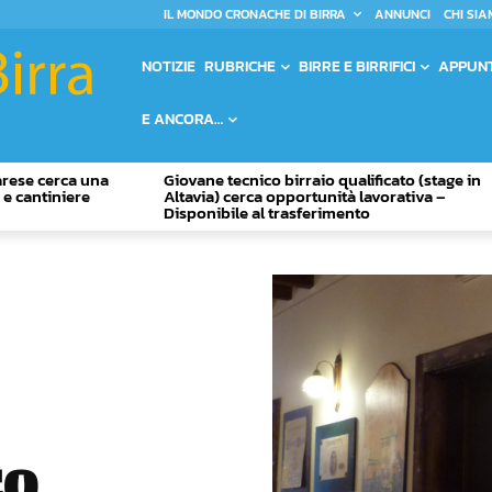
IL MONDO CRONACHE DI BIRRA
ANNUNCI
CHI SIA
NOTIZIE
RUBRICHE
BIRRE E BIRRIFICI
APPUN
E ANCORA…
Varese cerca una
Giovane tecnico birraio qualificato (stage in
o e cantiniere
Altavia) cerca opportunità lavorativa –
Disponibile al trasferimento
co