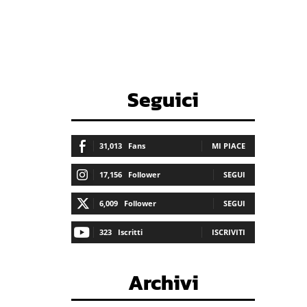
Seguici
31,013
Fans
MI PIACE
17,156
Follower
SEGUI
6,009
Follower
SEGUI
323
Iscritti
ISCRIVITI
Archivi