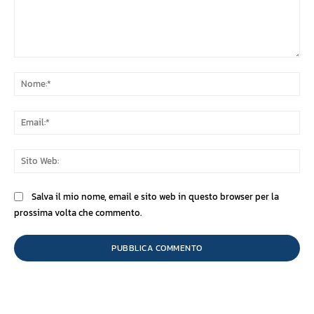
Commento:
No
Ema
Sit
We
Salva il mio nome, email e sito web in questo browser per la
prossima volta che commento.