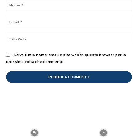
No
Ema
Sit
We
Salva il mio nome, email e sito web in questo browser per la
prossima volta che commento.