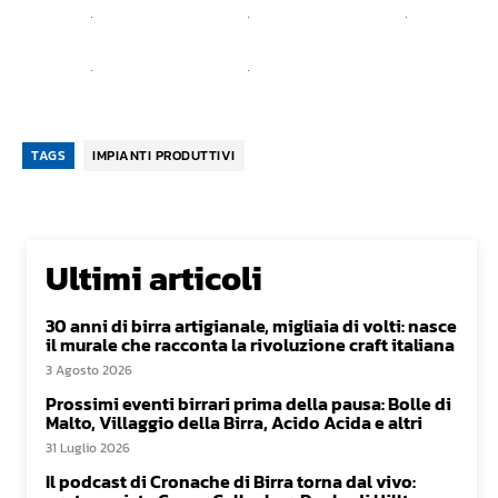
TAGS
IMPIANTI PRODUTTIVI
Ultimi articoli
30 anni di birra artigianale, migliaia di volti: nasce
il murale che racconta la rivoluzione craft italiana
3 Agosto 2026
Prossimi eventi birrari prima della pausa: Bolle di
Malto, Villaggio della Birra, Acido Acida e altri
31 Luglio 2026
Il podcast di Cronache di Birra torna dal vivo: