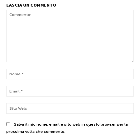
LASCIA UN COMMENTO
Commento:
No
Ema
Sit
We
Salva il mio nome, email e sito web in questo browser per la
prossima volta che commento.