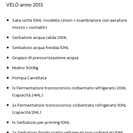
VELO anno 2013.
Sala cotte 10HL modello Union + scambiatore con aeratore
mosto + contalitri
Serbatoio acqua calda 20HL
Serbatoio acqua fredda 10HL
Gruppo di pressurizzazione acqua
Mulino 500kg
Pompa Carrellata
1x Fermentatore troncoconico coibentato refrigerato 20HL
(capacità 24HL)
2x Fermentatore troncoconico coibentato refrigerato 10HL
(capacità 12HL)
1x Serbatoio per priming 10HL
2x Serbatoio fondo piatto refrigerati non coibentati 10HL