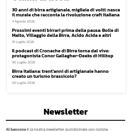
30 anni di birra artigianale, migliaia di volti: nasce
il murale che racconta la rivoluzione craft italiana
3 Agosto 2026
Prossimi eventi birrari prima della pausa: Bolle di
Malto, Villaggio della Birra, Acido Acida e altri
31 Luglio 2026
Il podcast di Cronache di Birra torna dal vivo:
protagonista Conor Gallagher-Deeks di Hilltop
30 Luglio 2026
Birra italiana: trent’anni di artigianale hanno
creato un turismo brassicolo?
29 Luglio 2026
Newsletter
Al bancone
è la nostra newsletter quindicinale con notizie,