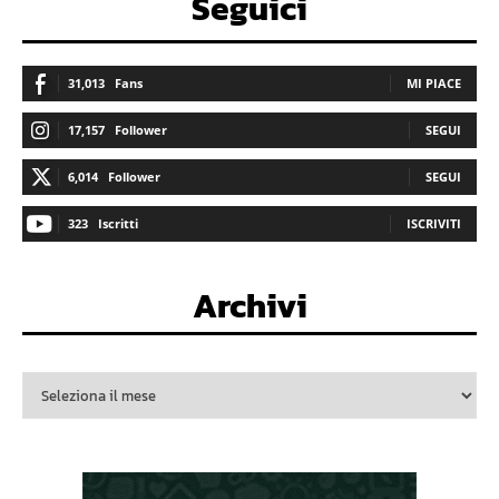
Seguici
31,013
Fans
MI PIACE
17,157
Follower
SEGUI
6,014
Follower
SEGUI
323
Iscritti
ISCRIVITI
Archivi