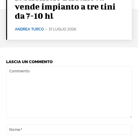
vende impianto a tre tini
da 7-10 hl
ANDREA TURCO
-
31 LUGLIO 2026
LASCIA UN COMMENTO
Commento:
No