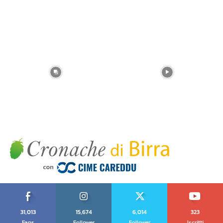
31,013
15,674
6,014
323
Fans
Follower
Follower
Iscritti