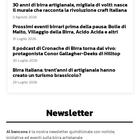
30 anni di birra artigianale, migliaia di volti: nasce
il murale che racconta la rivoluzione craft italiana
3 Agosto 2026
Prossimi eventi birrari prima della pausa: Bolle di
Malto, Villaggio della Birra, Acido Acida e altri
31 Luglio 2026
Il podcast di Cronache di Birra torna dal vivo:
protagonista Conor Gallagher-Deeks di Hilltop
30 Luglio 2026
Birra italiana: trent’anni di artigianale hanno
creato un turismo brassicolo?
29 Luglio 2026
Newsletter
Al bancone
è la nostra newsletter quindicinale con notizie,
iniziative ed eventi sulla birra artigianale.