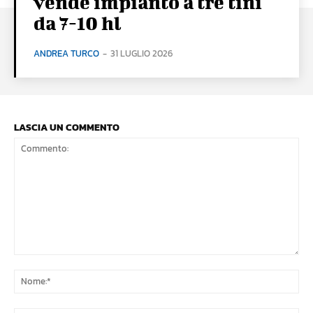
vende impianto a tre tini
da 7-10 hl
ANDREA TURCO
-
31 LUGLIO 2026
LASCIA UN COMMENTO
Commento:
No