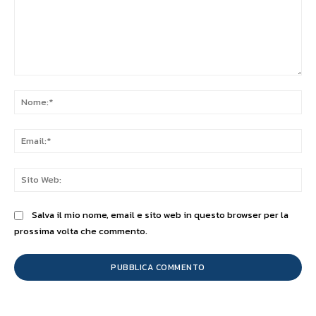
Commento:
No
Ema
Sit
We
Salva il mio nome, email e sito web in questo browser per la
prossima volta che commento.