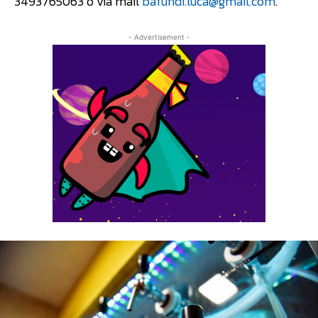
3493765063 o via mail
bafundi.luca@gmail.com
.
- Advertisement -