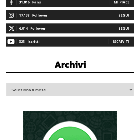
31,016
Fans
MI PIACE
17,138
Follower
SEGUI
6,014
Follower
SEGUI
323
Iscritti
ISCRIVITI
Archivi