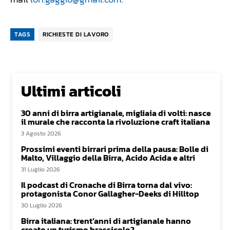
TAGS
RICHIESTE DI LAVORO
Ultimi articoli
30 anni di birra artigianale, migliaia di volti: nasce
il murale che racconta la rivoluzione craft italiana
3 Agosto 2026
Prossimi eventi birrari prima della pausa: Bolle di
Malto, Villaggio della Birra, Acido Acida e altri
31 Luglio 2026
Il podcast di Cronache di Birra torna dal vivo:
protagonista Conor Gallagher-Deeks di Hilltop
30 Luglio 2026
Birra italiana: trent’anni di artigianale hanno
creato un turismo brassicolo?