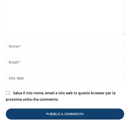
Commento:
No
Ema
Sit
We
Salva il mio nome, email e sito web in questo browser per la
prossima volta che commento.