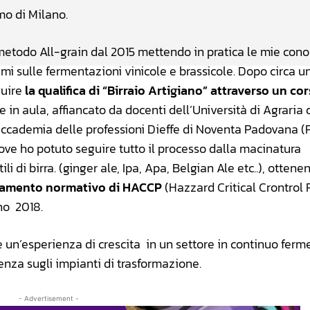
mo di Milano.
 metodo All-grain dal 2015 mettendo in pratica le mie con
sami sulle fermentazioni vinicole e brassicole. Dopo circa 
guire
la qualifica di “Birraio Artigiano” attraverso un co
e in aula, affiancato da docenti dell’Università di Agraria 
’accademia delle professioni Dieffe di Noventa Padovana (P
ove ho potuto seguire tutto il processo dalla macinatura
li di birra. (ginger ale, Ipa, Apa, Belgian Ale etc..), otten
iornamento normativo di HACCP
(Hazzard Critical Crontrol 
no 2018.
 un’esperienza di crescita in un settore in continuo ferm
nza sugli impianti di trasformazione.
- Advertisement -