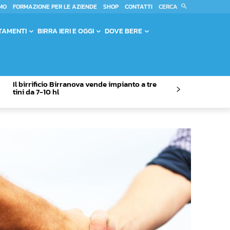
CERCA
MO
FORMAZIONE PER LE AZIENDE
SHOP
CONTATTI
TAMENTI
BIRRA IERI E OGGI
DOVE BERE
Il birrificio Birranova vende impianto a tre
tini da 7-10 hl