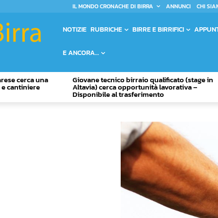
IL MONDO CRONACHE DI BIRRA
ANNUNCI
CHI SIA
NOTIZIE
RUBRICHE
BIRRE E BIRRIFICI
APPUN
E ANCORA…
Varese cerca una
Giovane tecnico birraio qualificato (stage in
o e cantiniere
Altavia) cerca opportunità lavorativa –
Disponibile al trasferimento