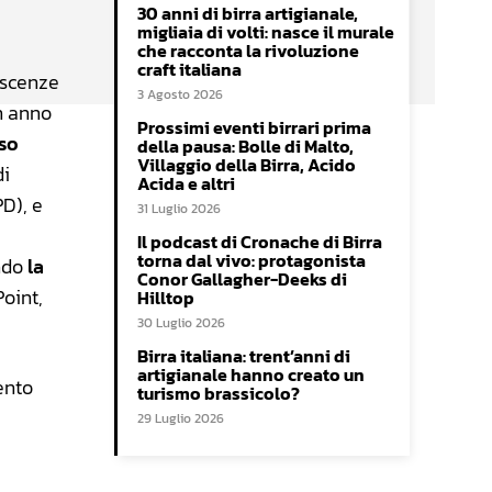
30 anni di birra artigianale,
migliaia di volti: nasce il murale
che racconta la rivoluzione
craft italiana
oscenze
3 Agosto 2026
un anno
Prossimi eventi birrari prima
rso
della pausa: Bolle di Malto,
Villaggio della Birra, Acido
di
Acida e altri
D), e
31 Luglio 2026
Il podcast di Cronache di Birra
torna dal vivo: protagonista
endo
la
Conor Gallagher-Deeks di
Point,
Hilltop
30 Luglio 2026
Birra italiana: trent’anni di
artigianale hanno creato un
ento
turismo brassicolo?
29 Luglio 2026