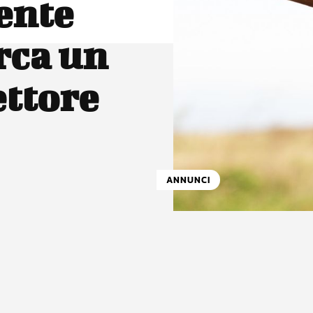
ente
rca un
ettore
ANNUNCI
atsApp
Linkedin
X