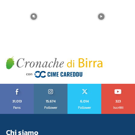
31,013
15,674
6,014
323
Fans
Follower
Follower
Iscritti
Chi siamo