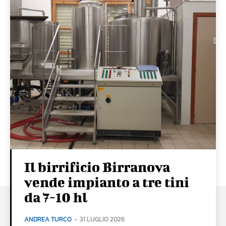
Il birrificio Birranova
vende impianto a tre tini
da 7-10 hl
ANDREA TURCO
-
31 LUGLIO 2026