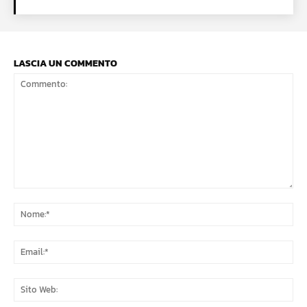
LASCIA UN COMMENTO
Commento:
No
Ema
Sit
We