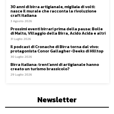
30 anni di birra artigianale, migliaia di volti:
nasce il murale che racconta la rivoluzione
craft italiana
3 Agosto 2026
Prossimi eventi birrari prima della pausa: Bolle
di Malto, Villaggio della Birra, Acido Acida e altri
31 Luglio 2026
Il podcast di Cronache di Birra torna dal vivo:
protagonista Conor Gallagher-Deeks di Hilltop
30 Luglio 2026
Birra italiana: trent’anni di artigianale hanno
creato un turismo brassicolo?
29 Luglio 2026
Newsletter