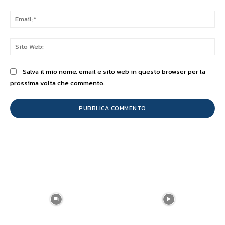
Ema
Sit
We
Salva il mio nome, email e sito web in questo browser per la
prossima volta che commento.