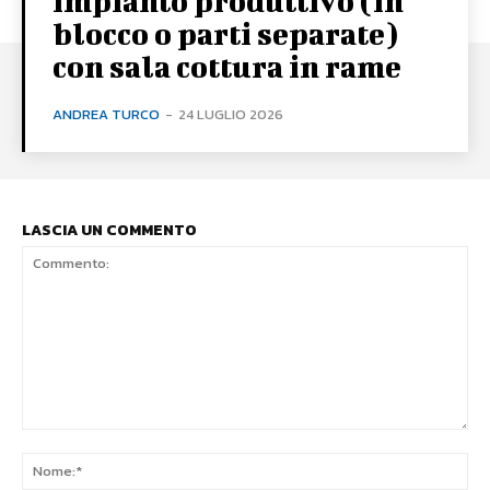
impianto produttivo (in
blocco o parti separate)
con sala cottura in rame
ANDREA TURCO
-
24 LUGLIO 2026
LASCIA UN COMMENTO
Commento:
No