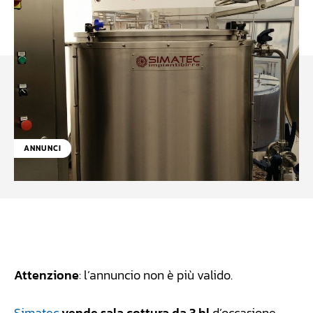
ANNUNCI
Facebook
WhatsApp
Linkedin
X
Attenzione
: l’annuncio non è più valido.
Simatec
vende sala cottura da 3 hl
d’occasione,