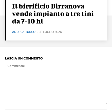
Il birrificio Birranova
vende impianto a tre tini
da 7-10 hl
ANDREA TURCO
-
31 LUGLIO 2026
LASCIA UN COMMENTO
Commento:
No