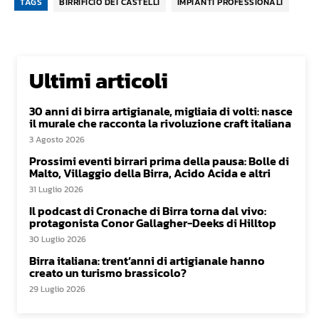
TAGS
BIRRIFICIO DEI CASTELLI
IMPIANTI PROFESSIONALI
Ultimi articoli
30 anni di birra artigianale, migliaia di volti: nasce
il murale che racconta la rivoluzione craft italiana
3 Agosto 2026
Prossimi eventi birrari prima della pausa: Bolle di
Malto, Villaggio della Birra, Acido Acida e altri
31 Luglio 2026
Il podcast di Cronache di Birra torna dal vivo:
protagonista Conor Gallagher-Deeks di Hilltop
30 Luglio 2026
Birra italiana: trent’anni di artigianale hanno
creato un turismo brassicolo?
29 Luglio 2026