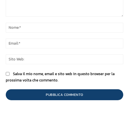
Commento:
No
Ema
Sit
We
Salva il mio nome, email e sito web in questo browser per la
prossima volta che commento.