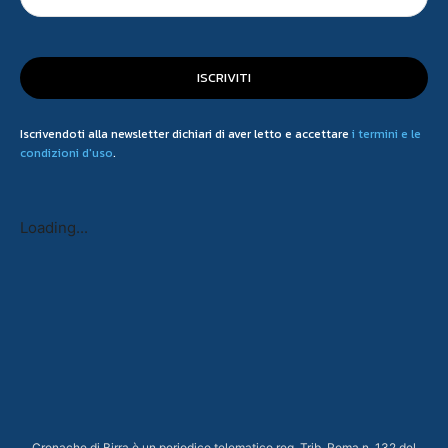
ISCRIVITI
Iscrivendoti alla newsletter dichiari di aver letto e accettare
i termini e le
condizioni d'uso
.
Loading...
Cronache di Birra è un periodico telematico reg. Trib. Roma n. 132 del