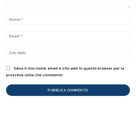
Commento:
No
Ema
Sit
We
Salva il mio nome, email e sito web in questo browser per la
prossima volta che commento.