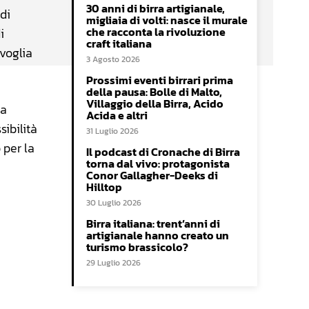
30 anni di birra artigianale,
 di
migliaia di volti: nasce il murale
che racconta la rivoluzione
i
craft italiana
 voglia
3 Agosto 2026
Prossimi eventi birrari prima
della pausa: Bolle di Malto,
Villaggio della Birra, Acido
la
Acida e altri
sibilità
31 Luglio 2026
 per la
Il podcast di Cronache di Birra
torna dal vivo: protagonista
Conor Gallagher-Deeks di
Hilltop
30 Luglio 2026
Birra italiana: trent’anni di
artigianale hanno creato un
turismo brassicolo?
29 Luglio 2026