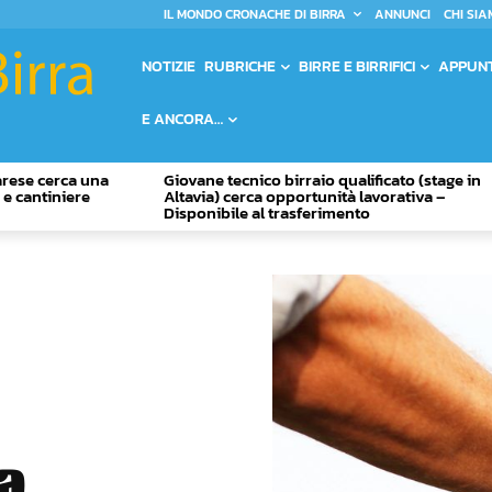
IL MONDO CRONACHE DI BIRRA
ANNUNCI
CHI SIA
NOTIZIE
RUBRICHE
BIRRE E BIRRIFICI
APPUN
E ANCORA…
Varese cerca una
Giovane tecnico birraio qualificato (stage in
o e cantiniere
Altavia) cerca opportunità lavorativa –
Disponibile al trasferimento
a