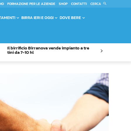
CERCA
MO
FORMAZIONE PER LE AZIENDE
SHOP
CONTATTI
TAMENTI
BIRRA IERI E OGGI
DOVE BERE
Il birrificio Birranova vende impianto a tre
tini da 7-10 hl