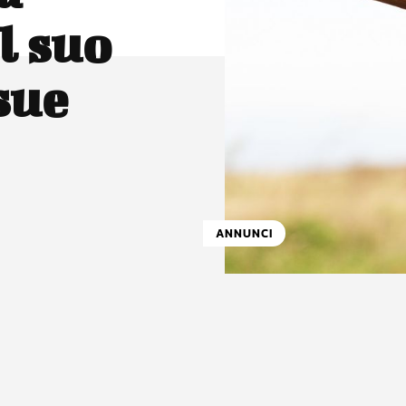
l suo
sue
ANNUNCI
atsApp
Linkedin
X