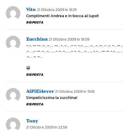
Vito
21 Ottobre 2009 In 16:35
Complimenti Andrea e in bocca al lupo!!
RISPOSTA
Zucchina
21 Ottobre 2009 In 18:09
-.-. — — .–. .-.. .. — . -. – .. .- -. -.-. …. . -.. .- .–. .- .-. – . — ..
.- . …- — .-. .-. . .. .- –. –. .. ..- -. –. . .-. . … -.-. . — — -.-. …. ..
.-.. . –. –. .
😀
RISPOSTA
AiPiEi4ever
21 Ottobre 2009 In 19:18
Simpaticissima la zucchina!
RISPOSTA
Tony
21 Ottobre 2009 In 22:58