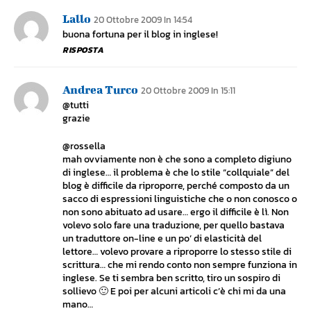
Lallo
20 Ottobre 2009 In 14:54
buona fortuna per il blog in inglese!
RISPOSTA
Andrea Turco
20 Ottobre 2009 In 15:11
@tutti
grazie
@rossella
mah ovviamente non è che sono a completo digiuno
di inglese… il problema è che lo stile “collquiale” del
blog è difficile da riproporre, perché composto da un
sacco di espressioni linguistiche che o non conosco o
non sono abituato ad usare… ergo il difficile è lì. Non
volevo solo fare una traduzione, per quello bastava
un traduttore on-line e un po’ di elasticità del
lettore… volevo provare a riproporre lo stesso stile di
scrittura… che mi rendo conto non sempre funziona in
inglese. Se ti sembra ben scritto, tiro un sospiro di
sollievo 🙂 E poi per alcuni articoli c’è chi mi da una
mano…