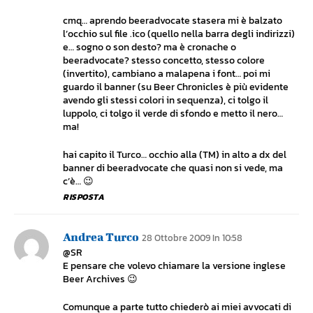
cmq… aprendo beeradvocate stasera mi è balzato
l’occhio sul file .ico (quello nella barra degli indirizzi)
e… sogno o son desto? ma è cronache o
beeradvocate? stesso concetto, stesso colore
(invertito), cambiano a malapena i font… poi mi
guardo il banner (su Beer Chronicles è più evidente
avendo gli stessi colori in sequenza), ci tolgo il
luppolo, ci tolgo il verde di sfondo e metto il nero…
ma!
hai capito il Turco… occhio alla (TM) in alto a dx del
banner di beeradvocate che quasi non si vede, ma
c’è… 😉
RISPOSTA
Andrea Turco
28 Ottobre 2009 In 10:58
@SR
E pensare che volevo chiamare la versione inglese
Beer Archives 😉
Comunque a parte tutto chiederò ai miei avvocati di