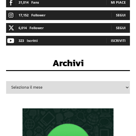
31,014
Fans
MI PIACE
17,152
Follower
SEGUI
6,014
Follower
SEGUI
323
Iscritti
ISCRIVITI
Archivi