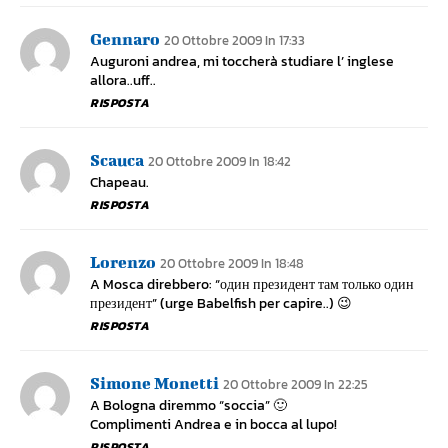
Gennaro
20 Ottobre 2009 In 17:33
Auguroni andrea, mi toccherà studiare l’ inglese
allora..uff..
RISPOSTA
Scauca
20 Ottobre 2009 In 18:42
Chapeau.
RISPOSTA
Lorenzo
20 Ottobre 2009 In 18:48
A Mosca direbbero: “один президент там только один
президент” (urge Babelfish per capire..) 😉
RISPOSTA
Simone Monetti
20 Ottobre 2009 In 22:25
A Bologna diremmo “soccia” 🙂
Complimenti Andrea e in bocca al lupo!
RISPOSTA