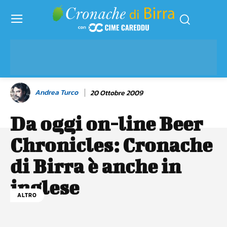
Andrea Turco
20 Ottobre 2009
Da oggi on-line Beer
Chronicles: Cronache
di Birra è anche in
inglese
ALTRO