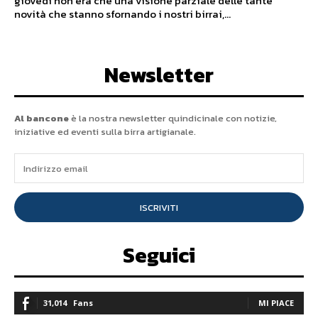
giovedì non era che una visione parziale delle tante
novità che stanno sfornando i nostri birrai,...
Newsletter
Al bancone
è la nostra newsletter quindicinale con notizie,
iniziative ed eventi sulla birra artigianale.
ISCRIVITI
Seguici
31,014
Fans
MI PIACE