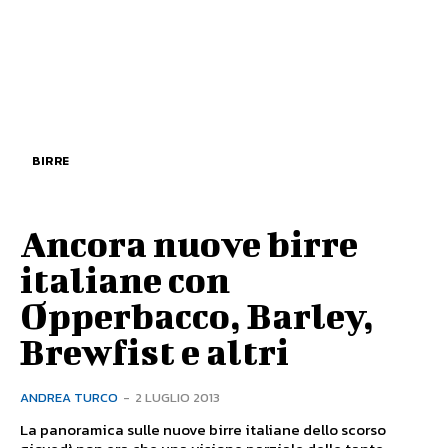
BIRRE
Ancora nuove birre
italiane con
Opperbacco, Barley,
Brewfist e altri
ANDREA TURCO
-
2 LUGLIO 2013
La panoramica sulle nuove birre italiane dello scorso