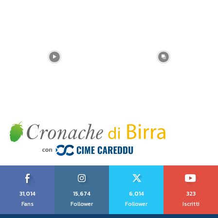
31,014
15,674
6,014
323
Fans
Follower
Follower
Iscritti