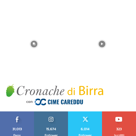
31,013
15,674
6,014
323
Fans
Follower
Follower
Iscritti