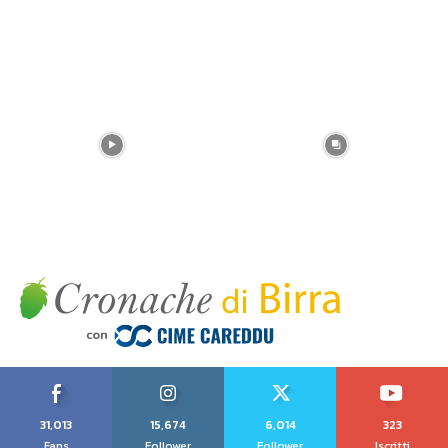
31,013
15,674
6,014
323
Fans
Follower
Follower
Iscritti