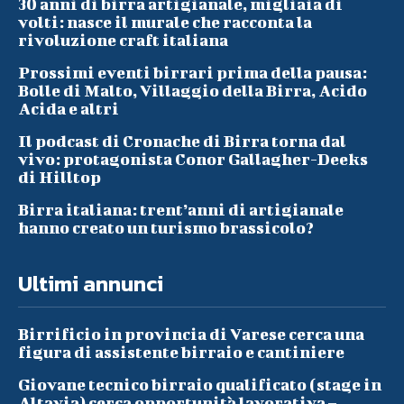
30 anni di birra artigianale, migliaia di
volti: nasce il murale che racconta la
rivoluzione craft italiana
Prossimi eventi birrari prima della pausa:
Bolle di Malto, Villaggio della Birra, Acido
Acida e altri
Il podcast di Cronache di Birra torna dal
vivo: protagonista Conor Gallagher-Deeks
di Hilltop
Birra italiana: trent’anni di artigianale
hanno creato un turismo brassicolo?
Ultimi annunci
Birrificio in provincia di Varese cerca una
figura di assistente birraio e cantiniere
Giovane tecnico birraio qualificato (stage in
Altavia) cerca opportunità lavorativa –