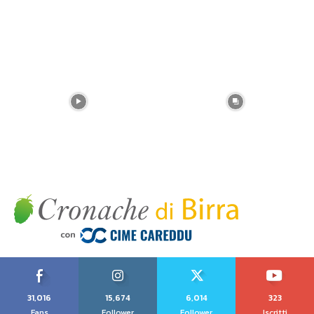
31,016
15,674
6,014
323
Fans
Follower
Follower
Iscritti