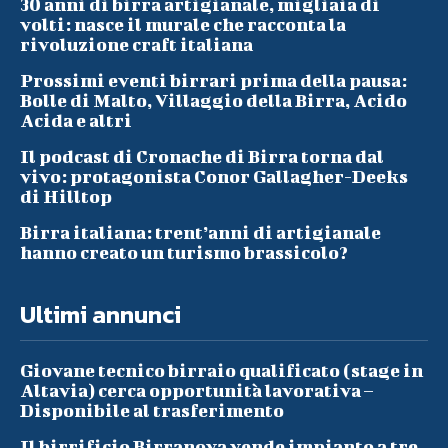
30 anni di birra artigianale, migliaia di
volti: nasce il murale che racconta la
rivoluzione craft italiana
Prossimi eventi birrari prima della pausa:
Bolle di Malto, Villaggio della Birra, Acido
Acida e altri
Il podcast di Cronache di Birra torna dal
vivo: protagonista Conor Gallagher-Deeks
di Hilltop
Birra italiana: trent’anni di artigianale
hanno creato un turismo brassicolo?
Ultimi annunci
Giovane tecnico birraio qualificato (stage in
Altavia) cerca opportunità lavorativa –
Disponibile al trasferimento
Il birrificio Birranova vende impianto a tre