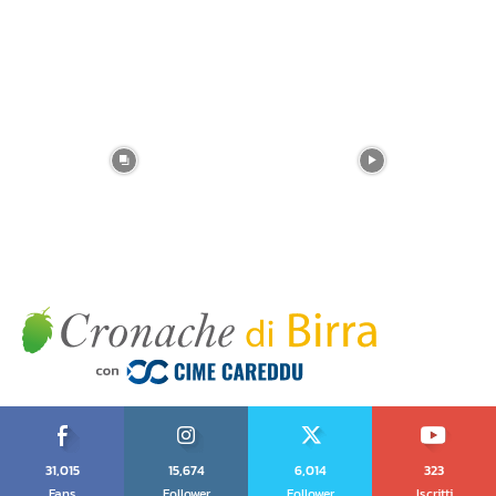
31,015
15,674
6,014
323
Fans
Follower
Follower
Iscritti