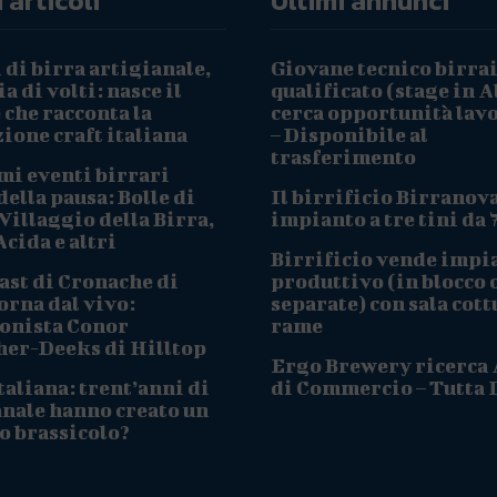
 articoli
Ultimi annunci
 di birra artigianale,
Giovane tecnico birra
a di volti: nasce il
qualificato (stage in A
che racconta la
cerca opportunità lav
ione craft italiana
– Disponibile al
trasferimento
mi eventi birrari
ella pausa: Bolle di
Il birrificio Birranov
Villaggio della Birra,
impianto a tre tini da 
cida e altri
Birrificio vende impi
ast di Cronache di
produttivo (in blocco 
orna dal vivo:
separate) con sala cott
onista Conor
rame
her-Deeks di Hilltop
Ergo Brewery ricerca
taliana: trent’anni di
di Commercio – Tutta I
anale hanno creato un
o brassicolo?