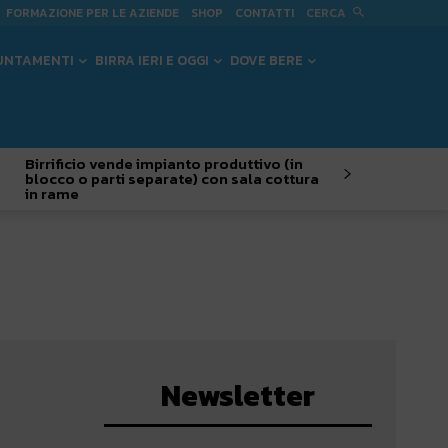
CERCA
FORMAZIONE PER LE AZIENDE
SHOP
CONTATTI
UNTAMENTI
BIRRA IERI E OGGI
DOVE BERE
Birrificio vende impianto produttivo (in
blocco o parti separate) con sala cottura
in rame
Newsletter