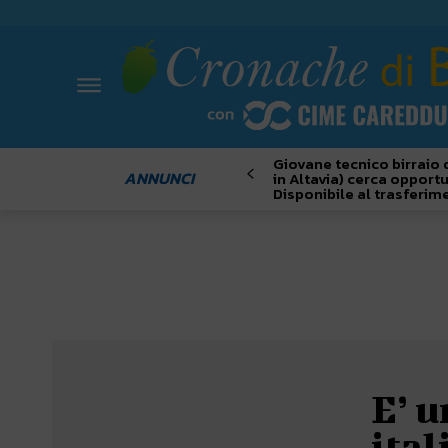
Giovane tecnico birraio 
ANNUNCI
in Altavia) cerca opportu
Disponibile al trasferim
E’ u
ital