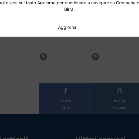
poi clicca sul tasto Aggiorna per continuare a navigare su Cronache d
Birra.
Aggiorna
31,016
15,674
Fans
Follower