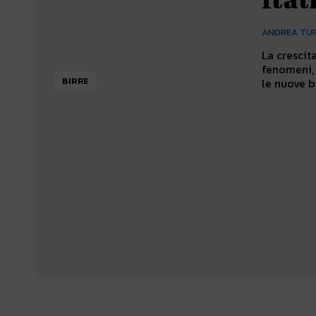
ANDREA TU
La crescit
fenomeni, 
le nuove bi
BIRRE