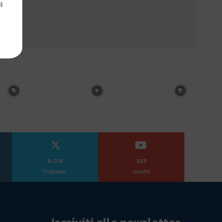
i
6,014
323
Follower
Iscritti