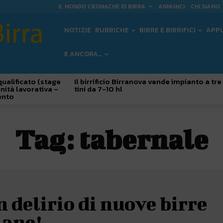
IL MONDO CRONACHE DI BIRRA
ANNUNCI
CHI SIAMO
NOTIZIE
RUBRICHE
BIRRE E BIRRIFICI
APP
E ANCORA…
qualificato (stage
Il birrificio Birranova vende impianto a tre
nità lavorativa –
tini da 7-10 hl
ento
Tag:
tabernale
n delirio di nuove birre
iane!