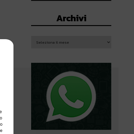
Archivi
e
so
lo
 e