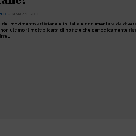
RCO
-
14 MARZO 2011
a del movimento artigianale in Italia è documentata da divers
non ultimo il moltiplicarsi di notizie che periodicamente ri
rre...