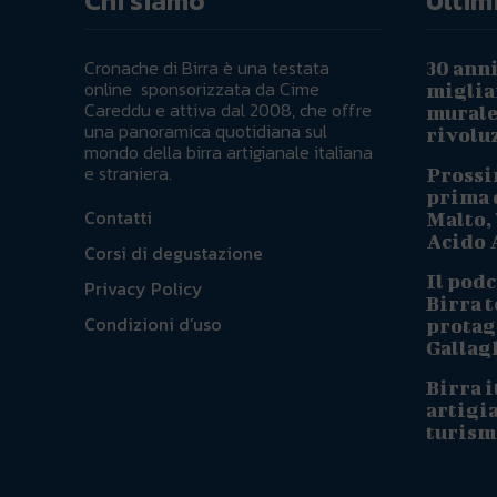
Chi siamo
Ultimi
Cronache di Birra è una testata
30 anni
online sponsorizzata da Cime
migliai
Careddu e attiva dal 2008, che offre
murale 
una panoramica quotidiana sul
rivoluz
mondo della birra artigianale italiana
e straniera.
Prossi
prima d
Contatti
Malto, 
Acido A
Corsi di degustazione
Il podc
Privacy Policy
Birra t
Condizioni d’uso
protag
Gallag
Birra i
artigi
turism