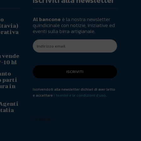
Iscriviti alla newsletter
Al bancone
è la nostra newsletter
io
quindicinale con notizie, iniziative ed
ltavia)
eventi sulla birra artigianale.
orativa
a vende
7-10 hl
ISCRIVITI
anto
o parti
ura in
Iscrivendoti alla newsletter dichiari di aver letto
e accettare
i termini e le condizioni d'uso
.
 Agenti
talia
Loading...