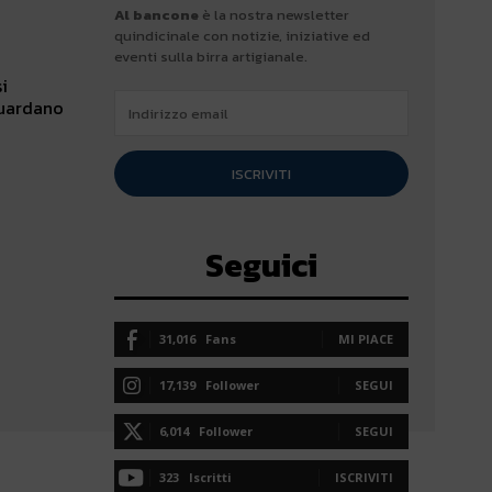
Al bancone
è la nostra newsletter
quindicinale con notizie, iniziative ed
eventi sulla birra artigianale.
i
guardano
ISCRIVITI
Seguici
31,016
Fans
MI PIACE
17,139
Follower
SEGUI
6,014
Follower
SEGUI
323
Iscritti
ISCRIVITI