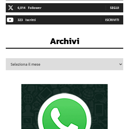
6,014
Follower
SEGUI
323
Iscritti
ISCRIVITI
Archivi