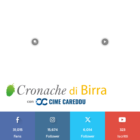
31,015
15,674
6,014
323
Fans
Follower
Follower
Iscritti