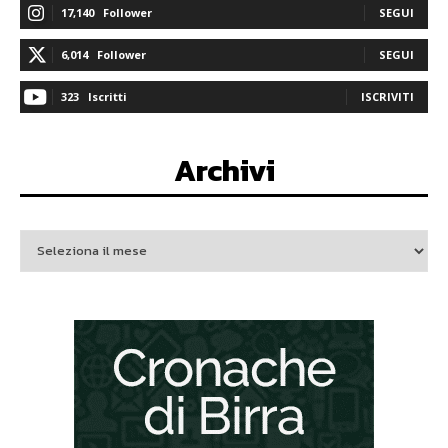
17,140
Follower
SEGUI
6,014
Follower
SEGUI
323
Iscritti
ISCRIVITI
Archivi