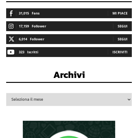
31,015
Fans
MI PIACE
17,159
Follower
SEGUI
6,014
Follower
SEGUI
323
Iscritti
ISCRIVITI
Archivi