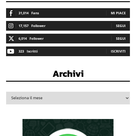
31,014
Fans
MI PIACE
17,157
Follower
SEGUI
6,014
Follower
SEGUI
323
Iscritti
ISCRIVITI
Archivi