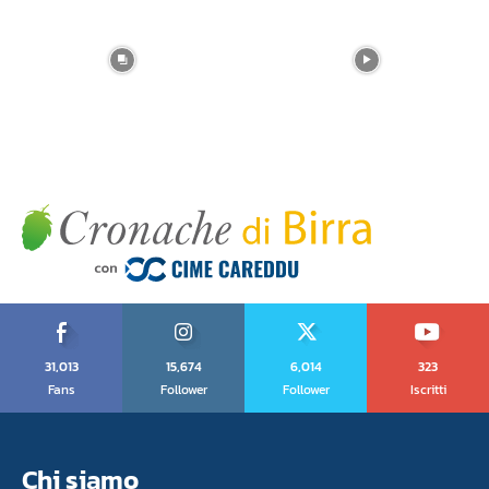
31,013
15,674
6,014
323
Fans
Follower
Follower
Iscritti
Chi siamo