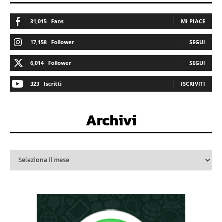
31,015
Fans
MI PIACE
17,158
Follower
SEGUI
6,014
Follower
SEGUI
323
Iscritti
ISCRIVITI
Archivi