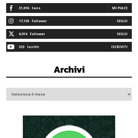
31,016
Fans
MI PIACE
17,138
Follower
SEGUI
6,014
Follower
SEGUI
323
Iscritti
ISCRIVITI
Archivi