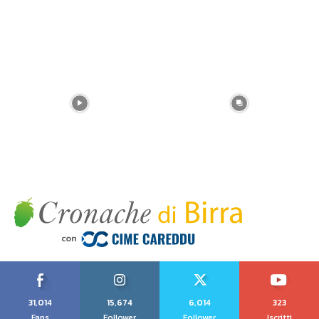
31,014
15,674
6,014
323
Fans
Follower
Follower
Iscritti