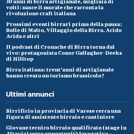
30 anni di birra artigianale, migliaia di
volti: nasce il murale che racconta la
rivoluzione craft italiana
Prossimi eventi birrari prima della pausa:
Bolle di Malto, Villaggio della Birra, Acido
Acida e altri
Il podcast di Cronache di Birra torna dal
vivo: protagonista Conor Gallagher-Deeks
di Hilltop
Birra italiana: trent’anni di artigianale
hanno creato un turismo brassicolo?
Ultimi annunci
Birrificio in provincia di Varese cerca una
figura di assistente birraio e cantiniere
Giovane tecnico birraio qualificato (stage in
Altavia) cerca opportunità lavorativa –