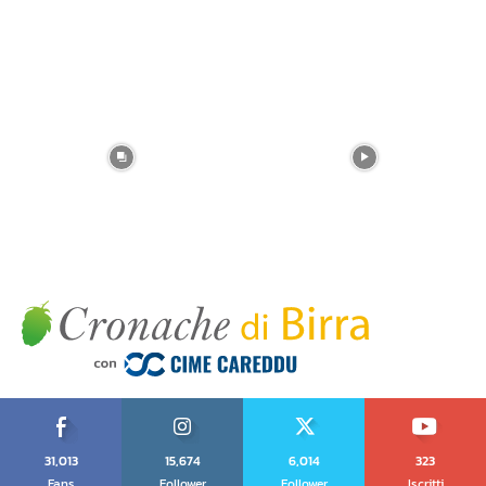
31,013
15,674
6,014
323
Fans
Follower
Follower
Iscritti