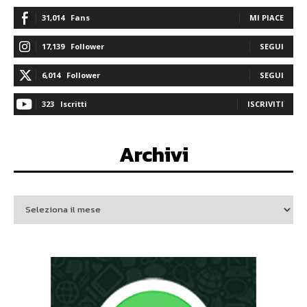
31,014
Fans
MI PIACE
17,139
Follower
SEGUI
6,014
Follower
SEGUI
323
Iscritti
ISCRIVITI
Archivi