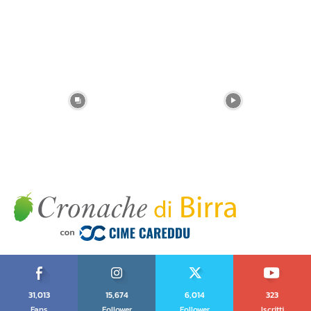
31,013
15,674
6,014
323
Fans
Follower
Follower
Iscritti