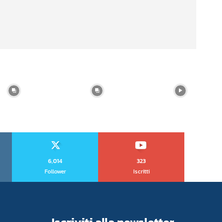
6,014
323
Follower
Iscritti