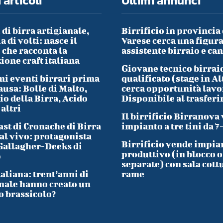
 articoli
Ultimi annunci
 di birra artigianale,
Birrificio in provincia 
a di volti: nasce il
Varese cerca una figura
che racconta la
assistente birraio e ca
ione craft italiana
Giovane tecnico birrai
i eventi birrari prima
qualificato (stage in Al
ausa: Bolle di Malto,
cerca opportunità lavo
io della Birra, Acido
Disponibile al trasfer
 altri
Il birrificio Birranova
ast di Cronache di Birra
impianto a tre tini da 7
al vivo: protagonista
Birrificio vende impia
Gallagher-Deeks di
produttivo (in blocco o
p
separate) con sala cott
taliana: trent’anni di
rame
nale hanno creato un
o brassicolo?