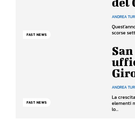
del 
ANDREA TU
Quest'anno 
scorse sett
FAST NEWS
San 
uffi
Giro
ANDREA TU
La crescit
elementi m
FAST NEWS
lo...