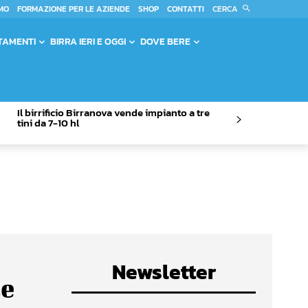
CERCA
MO
FORMAZIONE PER LE AZIENDE
SHOP
CONTATTI
TAMENTI
BIRRA IERI E OGGI
DOVE BERE
Il birrificio Birranova vende impianto a tre
tini da 7-10 hl
Newsletter
le