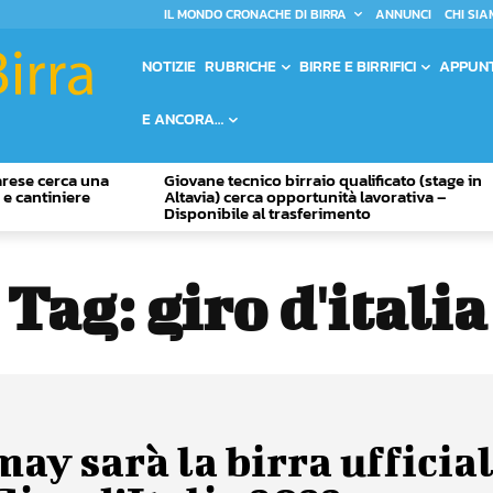
IL MONDO CRONACHE DI BIRRA
ANNUNCI
CHI SIA
NOTIZIE
RUBRICHE
BIRRE E BIRRIFICI
APPUN
E ANCORA…
Varese cerca una
Giovane tecnico birraio qualificato (stage in
o e cantiniere
Altavia) cerca opportunità lavorativa –
Disponibile al trasferimento
Tag:
giro d'italia
ay sarà la birra ufficia