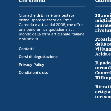
Chi siamo
Ultimi
Cronache di Birra è una testata
30 anni
online sponsorizzata da Cime
migliai
Careddu e attiva dal 2008, che offre
murale 
una panoramica quotidiana sul
rivoluz
mondo della birra artigianale italiana
e straniera.
Prossim
della p
Contatti
Villagg
Acida e
Corsi di degustazione
Il podc
Privacy Policy
torna d
Condizioni d’uso
Conor 
Hillto
Birra i
artigia
turism