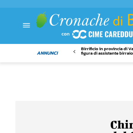
Birrificio in provincia di 
ANNUNCI
figura di assistente birrai
Chim