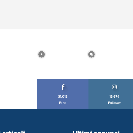
31,013
15,674
Fans
Follower