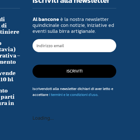
Iscriviti alla newsletter
Al bancone
è la nostra newsletter
di
quindicinale con notizie, iniziative ed
 di
eventi sulla birra artigianale.
ntiniere
o
tavia)
rativa –
imento
ISCRIVITI
 vende
-10 hl
Iscrivendoti alla newsletter dichiari di aver letto e
nto
accettare
i termini e le condizioni d'uso
.
 parti
ura in
Loading...