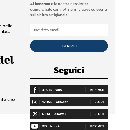
Al bancone
è la nostra newsletter
quindicinale con notizie, iniziative ed eventi
sulla birra artigianale.
a nelle
te...
ISCRIVITI
del
Seguici
31,013
Fans
MI PIACE
nte che
17,155
Follower
SEGUI
6,014
Follower
SEGUI
323
Iscritti
ISCRIVITI