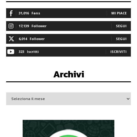
31,016
Fans
MI PIACE
17,139
Follower
SEGUI
6,014
Follower
SEGUI
323
Iscritti
ISCRIVITI
Archivi