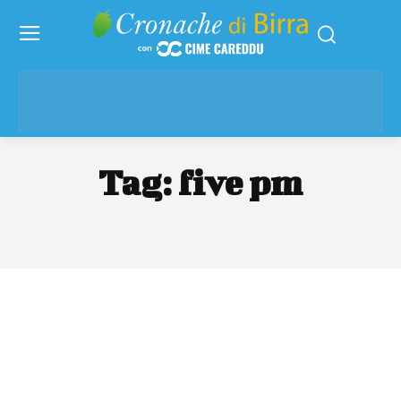
Tag:
five pm