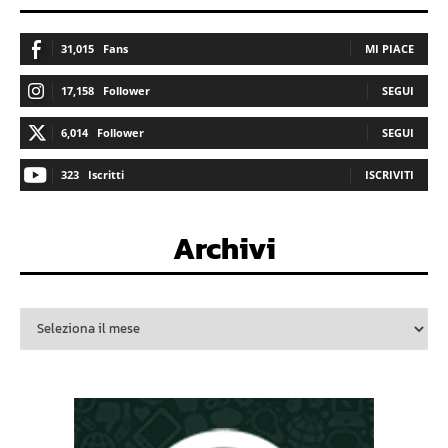
31,015
Fans
MI PIACE
17,158
Follower
SEGUI
6,014
Follower
SEGUI
323
Iscritti
ISCRIVITI
Archivi