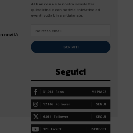
Al bancone
è la nostra newsletter
quindicinale con notizie, iniziative ed
eventi sulla birra artigianale.
in novità
ISCRIVITI
Seguici
31,014
Fans
MI PIACE
17,146
Follower
SEGUI
6,014
Follower
SEGUI
323
Iscritti
ISCRIVITI