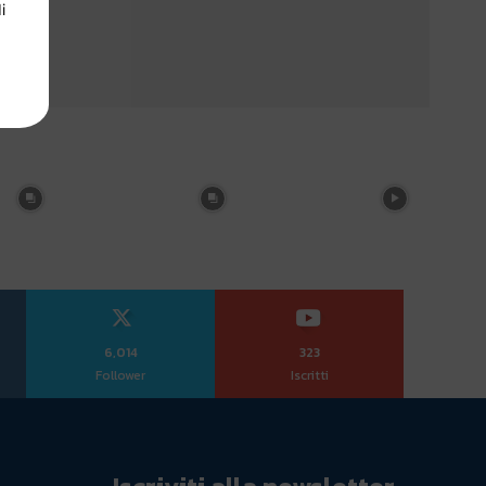
i
6,014
323
Follower
Iscritti