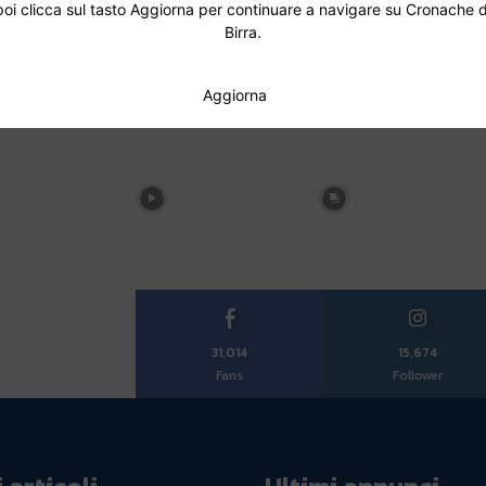
poi clicca sul tasto Aggiorna per continuare a navigare su Cronache d
Birra.
Aggiorna
31,014
15,674
Fans
Follower