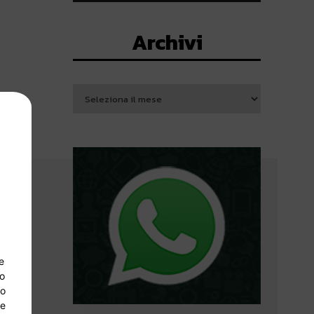
Archivi
e
so
lo
 e