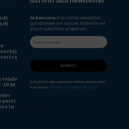
Iscriviti alla newsletter
Al bancone
è la nostra newsletter
a di
quindicinale con notizie, iniziative ed
a di
eventi sulla birra artigianale.
io
ltavia)
orativa
ISCRIVITI
a vende
Iscrivendoti alla newsletter dichiari di aver letto
7-10 hl
e accettare
i termini e le condizioni d'uso
.
anto
o parti
ura in
Loading...