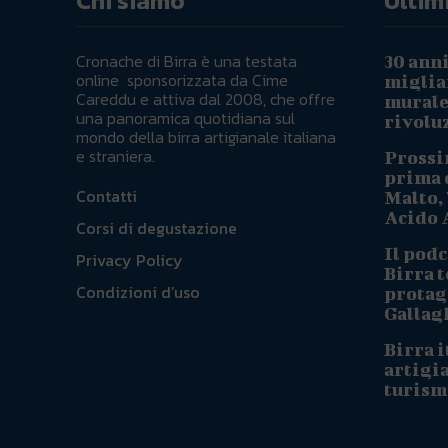
Chi siamo
Ultimi
Cronache di Birra è una testata
30 anni
online sponsorizzata da Cime
migliai
Careddu e attiva dal 2008, che offre
murale 
una panoramica quotidiana sul
rivoluz
mondo della birra artigianale italiana
e straniera.
Prossi
prima d
Contatti
Malto, 
Acido A
Corsi di degustazione
Il podc
Privacy Policy
Birra t
Condizioni d’uso
protag
Gallag
Birra i
artigi
turism