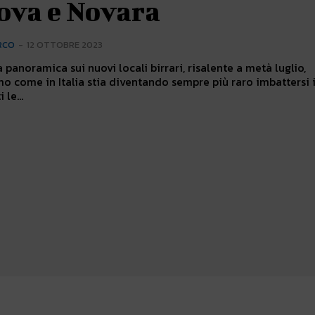
ova e Novara
RCO
-
12 OTTOBRE 2023
a panoramica sui nuovi locali birrari, risalente a metà luglio,
 come in Italia stia diventando sempre più raro imbattersi 
 le...