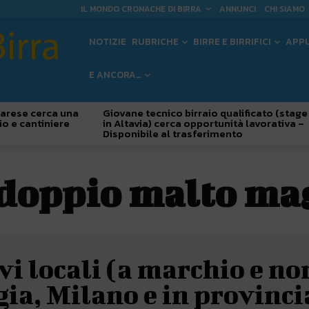
IL MONDO CRONACHE DI BIRRA
ANNUNCI
CHI SIAMO
NOTIZIE
RUBRICHE
BIRRE E BIRRIFICI
APP
E ANCORA…
 Varese cerca una
Giovane tecnico birraio qualificato (stage
io e cantiniere
in Altavia) cerca opportunità lavorativa –
Disponibile al trasferimento
doppio malto ma
i locali (a marchio e no
ia, Milano e in provinci