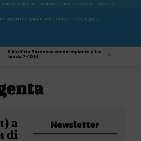
CERCA
FORMAZIONE PER LE AZIENDE
SHOP
CONTATTI
UNTAMENTI
BIRRA IERI E OGGI
DOVE BERE
Il birrificio Birranova vende impianto a tre
tini da 7-10 hl
genta
n) a
Newsletter
a di