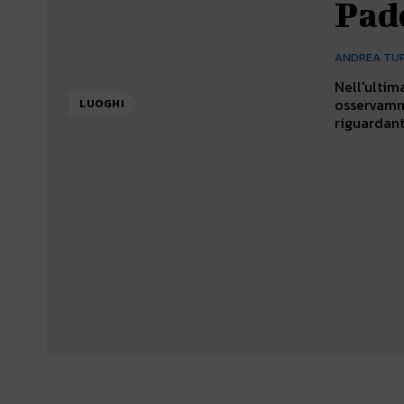
Pad
ANDREA TU
Nell'ultim
osservammo
LUOGHI
riguardanti