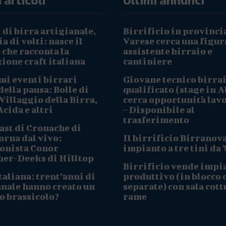
 articoli
Ultimi annunci
 di birra artigianale,
Birrificio in provinci
a di volti: nasce il
Varese cerca una figur
che racconta la
assistente birraio e
ione craft italiana
cantiniere
mi eventi birrari
Giovane tecnico birra
ella pausa: Bolle di
qualificato (stage in A
Villaggio della Birra,
cerca opportunità lav
cida e altri
– Disponibile al
trasferimento
ast di Cronache di
orna dal vivo:
Il birrificio Birranov
onista Conor
impianto a tre tini da 
her-Deeks di Hilltop
Birrificio vende impi
taliana: trent’anni di
produttivo (in blocco 
anale hanno creato un
separate) con sala cott
o brassicolo?
rame