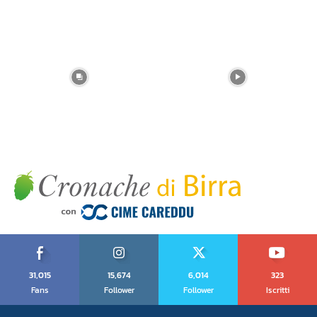
31,015
15,674
6,014
323
Fans
Follower
Follower
Iscritti