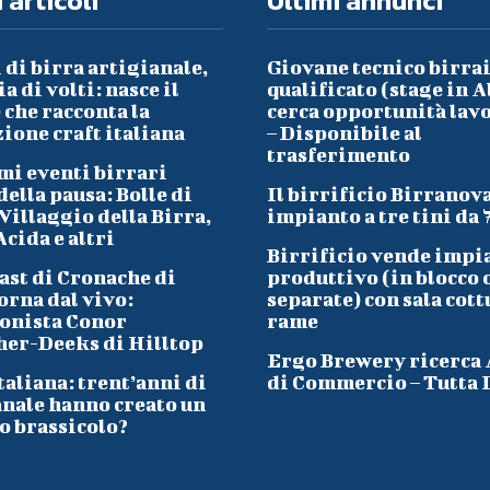
 articoli
Ultimi annunci
 di birra artigianale,
Giovane tecnico birra
a di volti: nasce il
qualificato (stage in A
che racconta la
cerca opportunità lav
ione craft italiana
– Disponibile al
trasferimento
mi eventi birrari
ella pausa: Bolle di
Il birrificio Birranov
Villaggio della Birra,
impianto a tre tini da 
cida e altri
Birrificio vende impi
ast di Cronache di
produttivo (in blocco 
orna dal vivo:
separate) con sala cott
onista Conor
rame
her-Deeks di Hilltop
Ergo Brewery ricerca
taliana: trent’anni di
di Commercio – Tutta I
anale hanno creato un
o brassicolo?