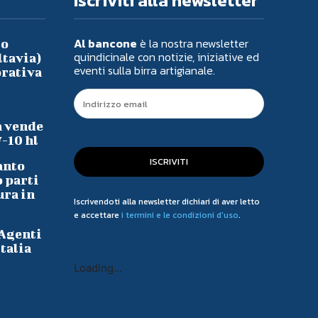
Iscriviti alla newsletter
Al bancone
è la nostra newsletter
io
quindicinale con notizie, iniziative ed
ltavia)
eventi sulla birra artigianale.
orativa
a vende
7-10 hl
ISCRIVITI
anto
o parti
ura in
Iscrivendoti alla newsletter dichiari di aver letto
e accettare
i termini e le condizioni d'uso
.
 Agenti
talia
Loading...