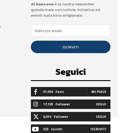
Al bancone
è la nostra newsletter
quindicinale con notizie, iniziative ed
eventi sulla birra artigianale.
o
ISCRIVITI
Seguici
31,016
Fans
MI PIACE
17,138
Follower
SEGUI
6,014
Follower
SEGUI
323
Iscritti
ISCRIVITI