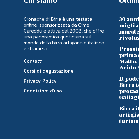
Chi siamo
Ultimi
Cronache di Birra è una testata
30 anni
online sponsorizzata da Cime
migliai
Careddu e attiva dal 2008, che offre
murale 
una panoramica quotidiana sul
rivoluz
mondo della birra artigianale italiana
e straniera.
Prossi
prima d
Contatti
Malto, 
Acido A
Corsi di degustazione
Il podc
Privacy Policy
Birra t
Condizioni d’uso
protag
Gallag
Birra i
artigi
turism