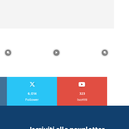
6,014
323
Follower
Iscritti