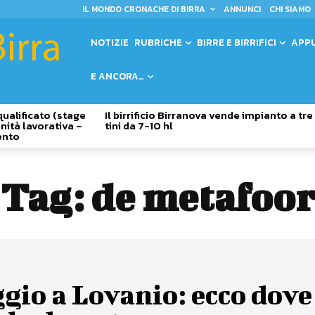
IL MONDO CRONACHE DI BIRRA
ANNUNCI
CHI SIAMO
NOTIZIE
RUBRICHE
BIRRE E BIRRIFICI
APP
E ANCORA…
qualificato (stage
Il birrificio Birranova vende impianto a tre
nità lavorativa –
tini da 7-10 hl
ento
Tag:
de metafoor
gio a Lovanio: ecco dove