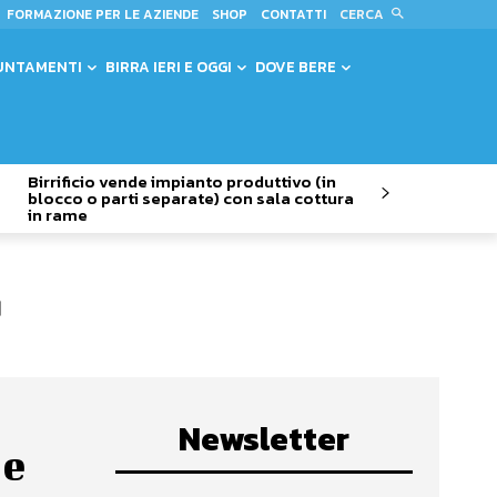
CERCA
FORMAZIONE PER LE AZIENDE
SHOP
CONTATTI
UNTAMENTI
BIRRA IERI E OGGI
DOVE BERE
Birrificio vende impianto produttivo (in
blocco o parti separate) con sala cottura
in rame
Newsletter
 e