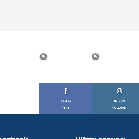
31,016
15,674
Fans
Follower