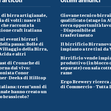
 articoli
Ultimi annunci
 di birra artigianale,
Giovane tecnico birra
a di volti: nasce il
qualificato (stage in A
che racconta la
cerca opportunità lav
ione craft italiana
– Disponibile al
trasferimento
mi eventi birrari
ella pausa: Bolle di
Il birrificio Birranov
Villaggio della Birra,
impianto a tre tini da 
cida e altri
Birrificio vende impi
ast di Cronache di
produttivo (in blocco 
orna dal vivo:
separate) con sala cott
onista Conor
rame
her-Deeks di Hilltop
Ergo Brewery ricerca
taliana: trent’anni di
di Commercio – Tutta I
anale hanno creato un
o brassicolo?