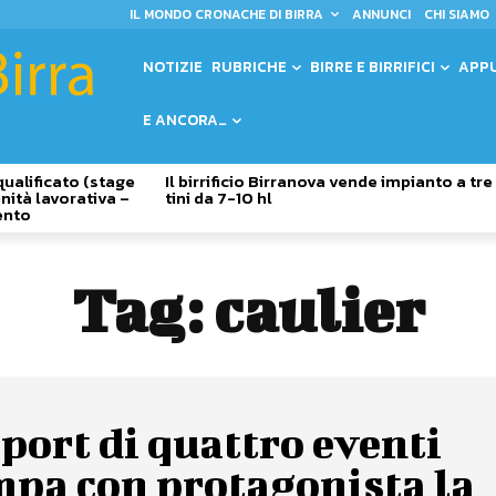
IL MONDO CRONACHE DI BIRRA
ANNUNCI
CHI SIAMO
NOTIZIE
RUBRICHE
BIRRE E BIRRIFICI
APP
E ANCORA…
qualificato (stage
Il birrificio Birranova vende impianto a tre
nità lavorativa –
tini da 7-10 hl
ento
Tag:
caulier
eport di quattro eventi
mpa con protagonista la