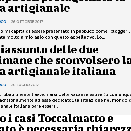
a artigianale
RCO
-
26 OTTOBRE 2017
o mi capita di essere presentato in pubblico come "blogger"
ta molto a mio agio con questo appellativo. Lo...
iassunto delle due
imane che sconvolsero l
a artigianale italiana
RCO
-
20 LUGLIO 2017
robabilmente l'avvicinarsi delle vacanze estive (o comunqu
adizionalmente ad esse dedicato), la situazione nel mondo d
ianale italiana pare essersi...
 i casi Toccalmatto e
to è necessaria chiarezz