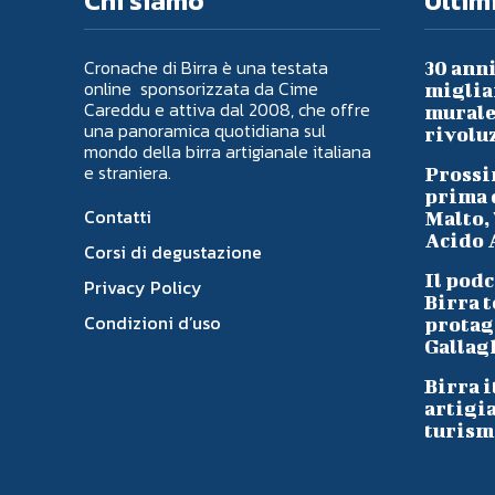
Chi siamo
Ultimi
Cronache di Birra è una testata
30 anni
online sponsorizzata da Cime
migliai
Careddu e attiva dal 2008, che offre
murale 
una panoramica quotidiana sul
rivoluz
mondo della birra artigianale italiana
e straniera.
Prossi
prima d
Contatti
Malto, 
Acido A
Corsi di degustazione
Il podc
Privacy Policy
Birra t
Condizioni d’uso
protag
Gallag
Birra i
artigi
turism