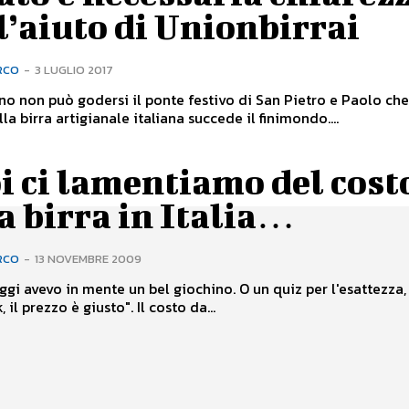
l’aiuto di Unionbirrai
RCO
-
3 LUGLIO 2017
uno non può godersi il ponte festivo di San Pietro e Paolo che
a birra artigianale italiana succede il finimondo....
i ci lamentiamo del cost
a birra in Italia…
RCO
-
13 NOVEMBRE 2009
ggi avevo in mente un bel giochino. O un quiz per l'esattezza,
, il prezzo è giusto". Il costo da...