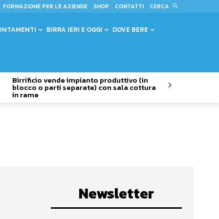
CERCA
FORMAZIONE PER LE AZIENDE
SHOP
CONTATTI
UNTAMENTI
BIRRA IERI E OGGI
DOVE BERE
Birrificio vende impianto produttivo (in
blocco o parti separate) con sala cottura
in rame
Newsletter