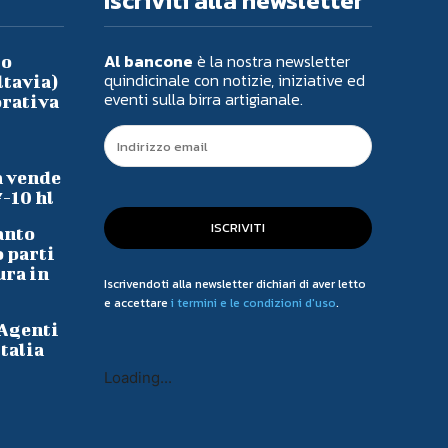
Iscriviti alla newsletter
Al bancone
è la nostra newsletter
io
quindicinale con notizie, iniziative ed
ltavia)
eventi sulla birra artigianale.
orativa
a vende
7-10 hl
ISCRIVITI
anto
o parti
ura in
Iscrivendoti alla newsletter dichiari di aver letto
e accettare
i termini e le condizioni d'uso
.
 Agenti
talia
Loading...