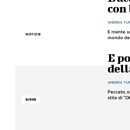
con 
ANDREA TU
E niente, 
NOTIZIE
mondo dell
E po
dell
ANDREA TU
Peccato, o
stile di "Ok
BIRRE