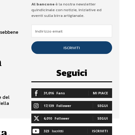
Al bancone
è la nostra newsletter
quindicinale con notizie, iniziative ed
eventi sulla birra artigianale.
, sebbene
ISCRIVITI
a
Seguici
31,016
Fans
MI PIACE
e del
ella
17,139
Follower
SEGUI
6,010
Follower
SEGUI
a,
323
Iscritti
ISCRIVITI