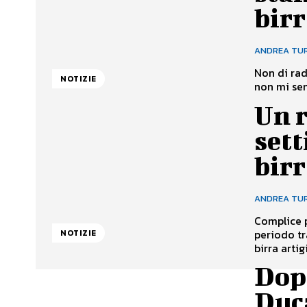
birr
ANDREA TU
Non di rad
NOTIZIE
non mi sen
Un r
sett
birr
ANDREA TU
Complice p
periodo tr
NOTIZIE
birra artig
Dopo
Duca