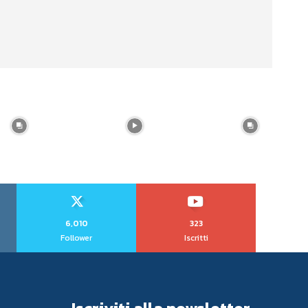
6,010
323
Follower
Iscritti