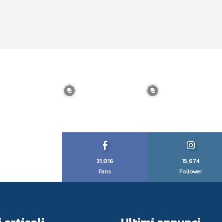
31,016
15,674
Fans
Follower