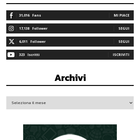
31,016
Fans
MI PIACE
17,138
Follower
SEGUI
6,011
Follower
SEGUI
323
Iscritti
ISCRIVITI
Archivi