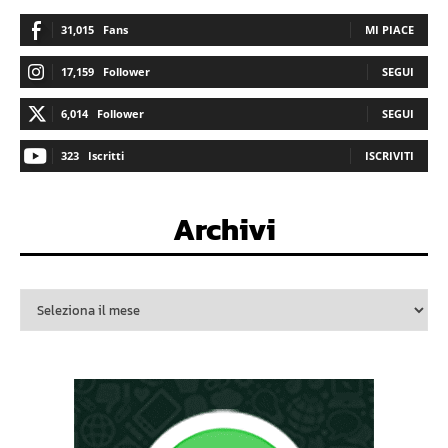
31,015
Fans
MI PIACE
17,159
Follower
SEGUI
6,014
Follower
SEGUI
323
Iscritti
ISCRIVITI
Archivi