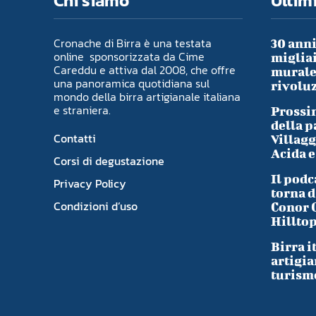
Chi siamo
Ultimi
Cronache di Birra è una testata
30 anni
online sponsorizzata da Cime
migliai
Careddu e attiva dal 2008, che offre
murale 
una panoramica quotidiana sul
rivoluz
mondo della birra artigianale italiana
e straniera.
Prossim
della p
Contatti
Villagg
Acida e
Corsi di degustazione
Il podc
Privacy Policy
torna d
Condizioni d’uso
Conor 
Hillto
Birra i
artigia
turism