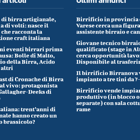
 articoli
Ultimi annunci
 di birra artigianale,
Birrificio in provincia 
a di volti: nasce il
Varese cerca una figura
che racconta la
assistente birraio e ca
ione craft italiana
Giovane tecnico birrai
i eventi birrari prima
qualificato (stage in Al
ausa: Bolle di Malto,
cerca opportunità lavo
io della Birra, Acido
Disponibile al trasfer
 altri
Il birrificio Birranova
ast di Cronache di Birra
impianto a tre tini da 7
al vivo: protagonista
Birrificio vende impia
Gallagher-Deeks di
produttivo (in blocco o
p
separate) con sala cott
taliana: trent’anni di
rame
nale hanno creato un
o brassicolo?