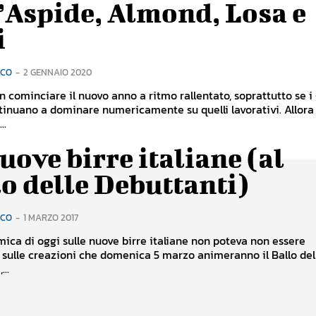
’Aspide, Almond, Losa e
i
RCO
-
2 GENNAIO 2020
on cominciare il nuovo anno a ritmo rallentato, soprattutto se i
ntinuano a dominare numericamente su quelli lavorativi. Allora
..
uove birre italiane (al
o delle Debuttanti)
RCO
-
1 MARZO 2017
ica di oggi sulle nuove birre italiane non poteva non essere
 sulle creazioni che domenica 5 marzo animeranno il Ballo del
...