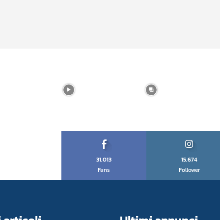
31,013
15,674
Fans
Follower