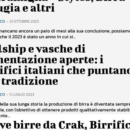
gia e altri
RCO
-
31 OTTOBRE 2023
ancano ancora un paio di mesi alla sua conclusione, possiam
he il 2023 è stato un anno in cui si...
ship e vasche di
entazione aperte: i
ifici italiani che puntan
 tradizione
RCO
-
5 LUGLIO 2023
della sua lunga storia la produzione di birra è diventata sempr
le, con l'obiettivo di ottenere prodotti qualitativamente stabili
nte...
e birre da Crak, Birrifi