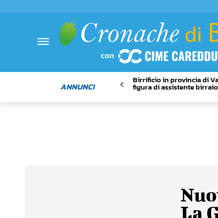
Birrificio in provincia di 
ANNUNCI
figura di assistente birrai
Nuov
La G