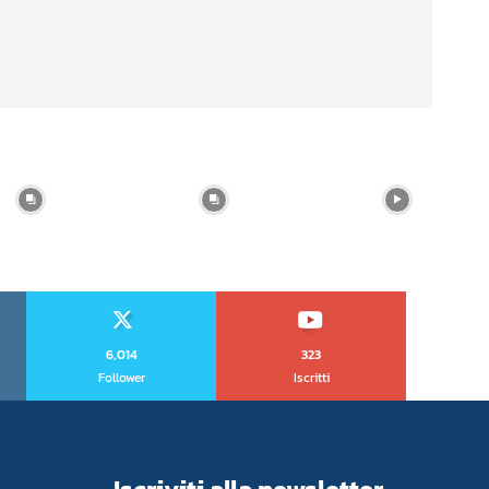
6,014
323
Follower
Iscritti