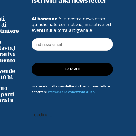
Iscriviti alla newsletter
Al bancone
è la nostra newsletter
di
quindicinale con notizie, iniziative ed
 di
eventi sulla birra artigianale.
ntiniere
o
tavia)
rativa –
imento
ISCRIVITI
 vende
-10 hl
Iscrivendoti alla newsletter dichiari di aver letto e
nto
accettare
i termini e le condizioni d'uso
.
 parti
ura in
Loading...