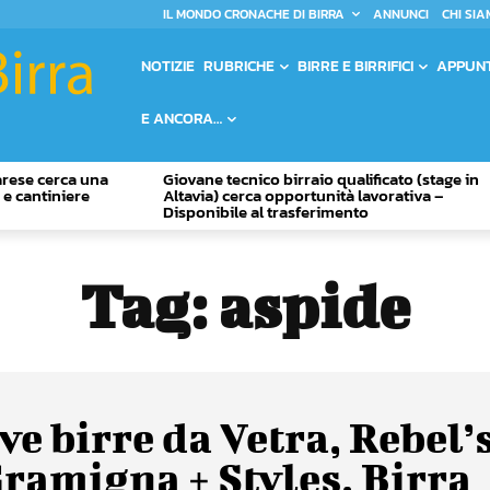
IL MONDO CRONACHE DI BIRRA
ANNUNCI
CHI SIA
NOTIZIE
RUBRICHE
BIRRE E BIRRIFICI
APPUN
E ANCORA…
Varese cerca una
Giovane tecnico birraio qualificato (stage in
o e cantiniere
Altavia) cerca opportunità lavorativa –
Disponibile al trasferimento
Tag:
aspide
e birre da Vetra, Rebel’s
ramigna + Styles, Birra