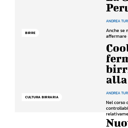
Peru
ANDREA TU
Anche se m
BIRRE
affermare c
Cool
ferm
birr
alla
ANDREA TU
CULTURA BIRRARIA
Nel corso 
controllabi
relativame
Nuov