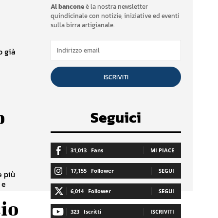
Al bancone
è la nostra newsletter
quindicinale con notizie, iniziative ed eventi
sulla birra artigianale.
o già
ISCRIVITI
o
Seguici
31,013
Fans
MI PIACE
17,155
Follower
SEGUI
e più
 e
6,014
Follower
SEGUI
cio
323
Iscritti
ISCRIVITI