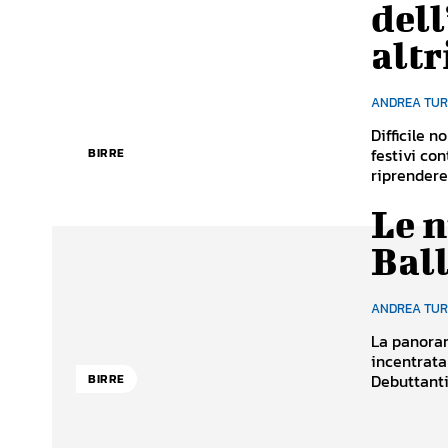
dell
altr
ANDREA TU
Difficile n
festivi co
BIRRE
riprendere.
Le n
Ball
ANDREA TU
La panoram
incentrata
Debuttanti,
BIRRE