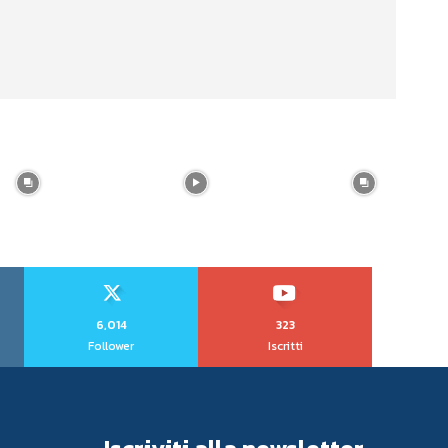
6,014
323
Follower
Iscritti