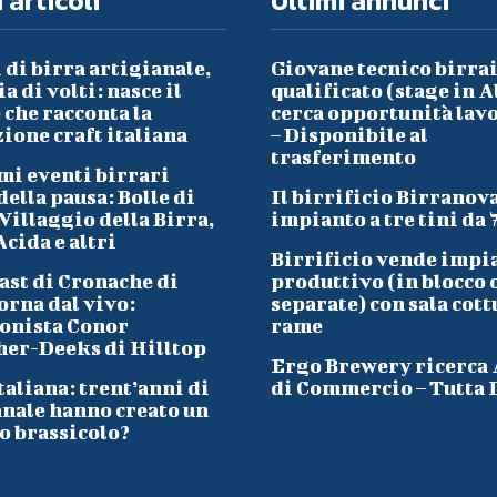
 articoli
Ultimi annunci
 di birra artigianale,
Giovane tecnico birra
a di volti: nasce il
qualificato (stage in A
che racconta la
cerca opportunità lav
ione craft italiana
– Disponibile al
trasferimento
mi eventi birrari
ella pausa: Bolle di
Il birrificio Birranov
Villaggio della Birra,
impianto a tre tini da 
cida e altri
Birrificio vende impi
ast di Cronache di
produttivo (in blocco 
orna dal vivo:
separate) con sala cott
onista Conor
rame
her-Deeks di Hilltop
Ergo Brewery ricerca
taliana: trent’anni di
di Commercio – Tutta I
anale hanno creato un
o brassicolo?