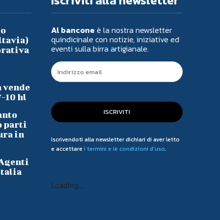
Iscriviti alla newsletter
Al bancone
è la nostra newsletter
io
quindicinale con notizie, iniziative ed
ltavia)
eventi sulla birra artigianale.
orativa
a vende
7-10 hl
ISCRIVITI
anto
o parti
ura in
Iscrivendoti alla newsletter dichiari di aver letto
e accettare
i termini e le condizioni d'uso
.
 Agenti
talia
Loading...