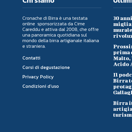
Chi siamo
Ultimi
Cronache di Birra è una testata
30 anni
online sponsorizzata da Cime
migliai
Careddu e attiva dal 2008, che offre
murale 
una panoramica quotidiana sul
rivoluz
mondo della birra artigianale italiana
e straniera.
Prossi
prima d
Contatti
Malto, 
Acido A
Corsi di degustazione
Il podc
Privacy Policy
Birra t
Condizioni d’uso
protag
Gallag
Birra i
artigi
turism