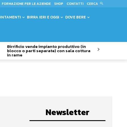
CERCA
FORMAZIONE PER LE AZIENDE
SHOP
CONTATTI
UNTAMENTI
BIRRA IERI E OGGI
DOVE BERE
Birrificio vende impianto produttivo (in
blocco o parti separate) con sala cottura
in rame
Newsletter
r