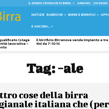
IL MONDO CRONACHE DI BIRRA
ANNUNCI
CHI SIAMO
NOTIZIE
RUBRICHE
BIRRE E BIRRIFICI
APP
E ANCORA…
qualificato (stage
Il birrificio Birranova vende impianto a tre
nità lavorativa –
tini da 7-10 hl
ento
Tag:
-ale
tro cose della birra
gianale italiana che (pe