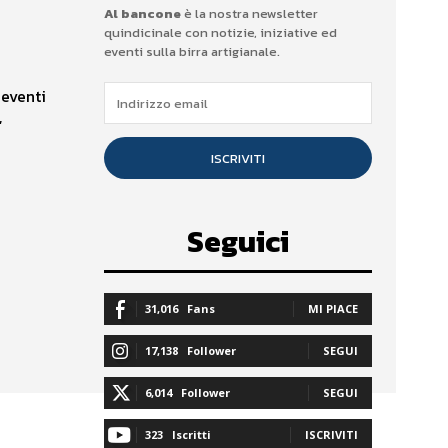
Al bancone
è la nostra newsletter
quindicinale con notizie, iniziative ed
eventi sulla birra artigianale.
eventi
,
ISCRIVITI
Seguici
31,016
Fans
MI PIACE
17,138
Follower
SEGUI
6,014
Follower
SEGUI
323
Iscritti
ISCRIVITI