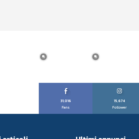
31,016
15,674
Fans
Follower