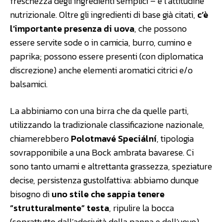
freschezza degli ingredienti semplici – e l’attitudine
nutrizionale. Oltre gli ingredienti di base già citati,
c’è
l’importante presenza di uova
, che possono
essere servite sode o in camicia, burro, cumino e
paprika; possono essere presenti (con diplomatica
discrezione) anche elementi aromatici citrici e/o
balsamici.
La abbiniamo con una birra che da quelle parti,
utilizzando la tradizionale classificazione nazionale,
chiamerebbero
Polotmavé Speciální
, tipologia
sovrapponibile a una Bock ambrata bavarese. Ci
sono tanto umami e altrettanta grassezza, speziature
decise, persistenza gustolfattiva: abbiamo dunque
bisogno di
uno stile che sappia tenere
“strutturalmente” testa
, ripulire la bocca
(soprattutto dall’adesività della panna e dell’uovo)