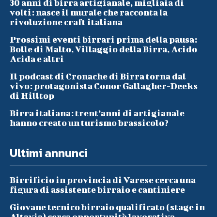
30 anni di birra artigianale, migliaia di
volti: nasce il murale che racconta la
rivoluzione craft italiana
Prossimi eventi birrari prima della pausa:
Bolle di Malto, Villaggio della Birra, Acido
Acida e altri
Il podcast di Cronache di Birra torna dal
vivo: protagonista Conor Gallagher-Deeks
di Hilltop
Birra italiana: trent’anni di artigianale
hanno creato un turismo brassicolo?
Ultimi annunci
Birrificio in provincia di Varese cerca una
figura di assistente birraio e cantiniere
Giovane tecnico birraio qualificato (stage in
Altavia) cerca opportunità lavorativa –