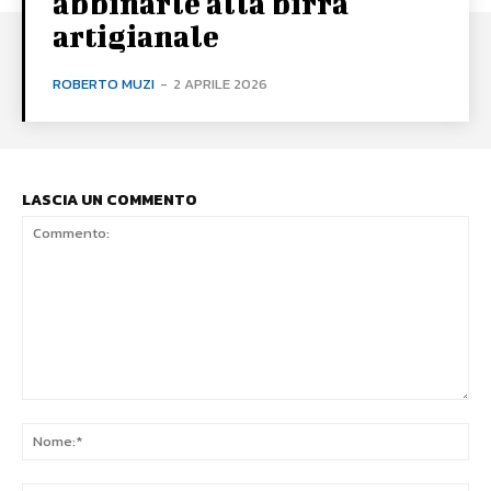
abbinarle alla birra
artigianale
ROBERTO MUZI
-
2 APRILE 2026
LASCIA UN COMMENTO
Commento:
No