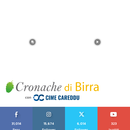
31,014
15,674
6,014
323
Fans
Follower
Follower
Iscritti