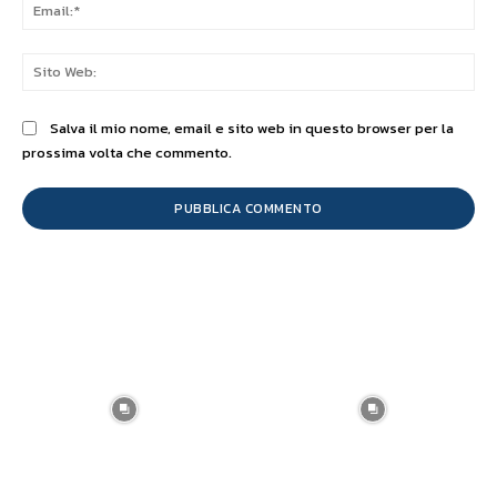
Ema
Sit
We
Salva il mio nome, email e sito web in questo browser per la
prossima volta che commento.